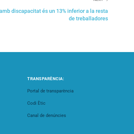
 amb discapacitat és un 13% inferior a la resta
de treballadores
TRANSPARÈNCIA:
Portal de transparència
Codi Ètic
Canal de denúncies