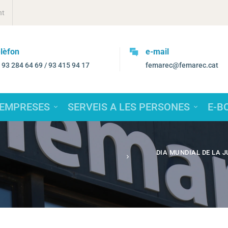
nt
lèfon
e-mail
. 93 284 64 69 / 93 415 94 17
femarec@femarec.cat
 EMPRESES
SERVEIS A LES PERSONES
E-B
DIA MUNDIAL DE LA J