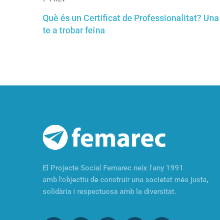
Post
navigation
Què és un Certificat de Professionalitat? Una
te a trobar feina
El Projecte Social Femarec neix l'any 1991
amb l'objectiu de construir una societat més justa,
solidària i respectuosa amb la diversitat.