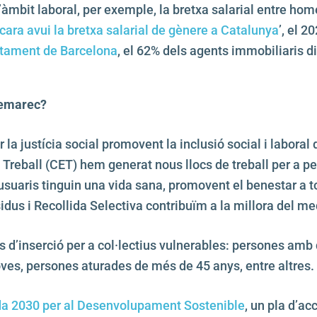
n l’àmbit laboral, per exemple, la bretxa salarial entre h
cara avui la bretxa salarial de gènere a Catalunya
’, el 
tament de Barcelona
, el 62% dels agents immobiliaris d
 Femarec?
la justícia social promovent la inclusió social i laboral 
e Treball (CET) hem generat nous llocs de treball per a p
 usuaris tinguin una vida sana, promovent el benestar a t
dus i Recollida Selectiva contribuïm a la millora del m
s d’inserció per a col·lectius vulnerables: persones amb 
oves, persones aturades de més de 45 anys, entre altres.
a 2030 per al Desenvolupament Sostenible
, un pla d’a