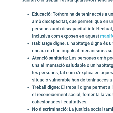
Educació
: Tothom ha de tenir accés a un
amb discapacitat, que permeti que en un 
persones amb discapacitat intel·lectual
inclusiva com exposen en aquest
manif
Habitatge digne
: L’habitatge digne és un
encara no han impulsat mecanismes sufic
Atenció sanitària:
Les persones amb pocs
una alimentació saludable o un habitatge
les persones, tal com s’explica en aque
situació vulnerable han de tenir accés a 
Treball digne
: El treball digne permet a 
el reconeixement social, fomenta la vida 
cohesionades i equitatives.
No discriminació
: La justícia social ta