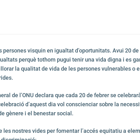
s persones visquin en igualtat d’oportunitats. Avui 20 de
igualtats perquè tothom pugui tenir una vida digna i es g
rar la qualitat de vida de les persones vulnerables o en 
rides.
ral de l’ONU declara que cada 20 de febrer se celebrarà 
celebració d’aquest dia vol conscienciar sobre la necessi
 de gènere i el benestar social.
e les nostres vides per fomentar l’accés equitatiu a elem
e discriminació: