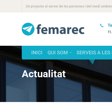
Un projecte al servei de les persones i del medi ambie
Seu Social
ltres?
Te
Torrent de l'Estadella, 46 / 08030
Tl
Barcelona
INICI
QUI SOM
SERVEIS A LES
Actualitat