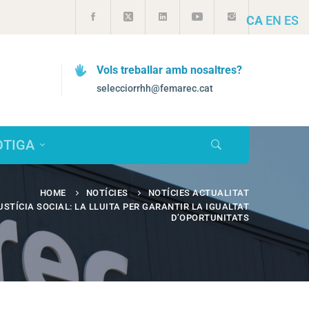
CA
EN
ES
Vols treballar amb nosaltres?
selecciorrhh@femarec.cat
OTIGA
HOME
NOTÍCIES
NOTÍCIES ACTUALITAT
USTÍCIA SOCIAL: LA LLUITA PER GARANTIR LA IGUALTAT
D’OPORTUNITATS