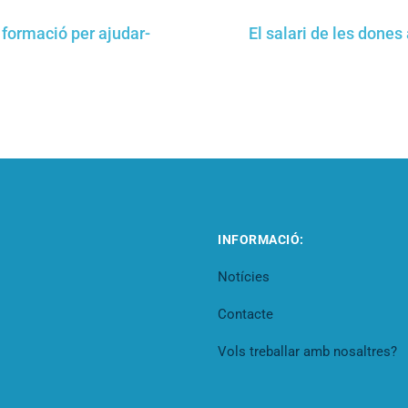
 formació per ajudar-
El salari de les dones
INFORMACIÓ:
Notícies
Contacte
Vols treballar amb nosaltres?