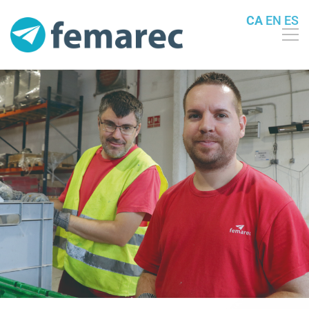
CA
EN
ES