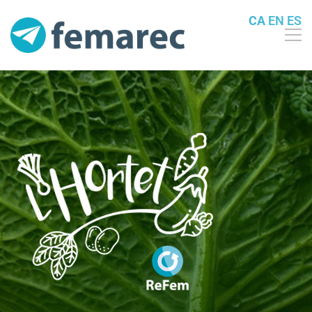
CA
EN
ES