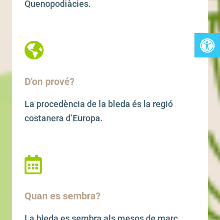
Quenopodiàcies.
D'on prové?
La procedència de la bleda és la regió
costanera d’Europa.
Quan es sembra?
La bleda es sembra als mesos de març,