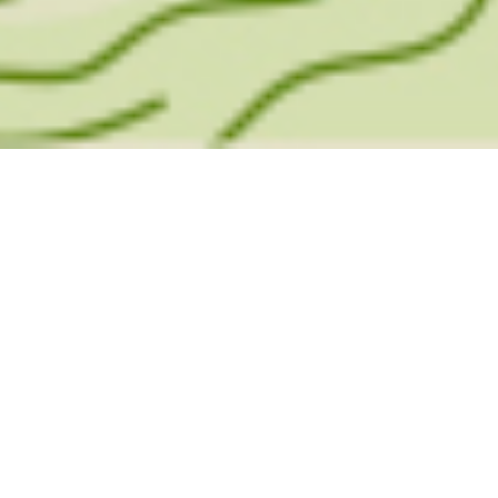
El Projecte Social Femarec neix l'any 1991
amb l'objectiu de construir una societat més justa,
solidària i respectuosa amb la diversitat.