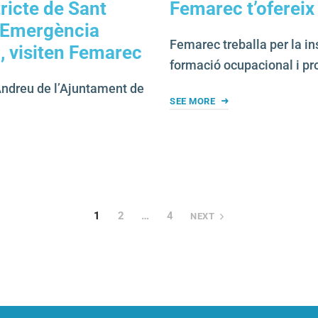
ricte de Sant
Femarec t’ofereix
d’Emergència
Femarec treballa per la in
a, visiten Femarec
formació ocupacional i p
 Andreu de l’Ajuntament de
SEE MORE
1
2
…
4
NEXT