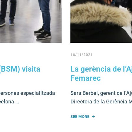
16/11/2021
(BSM) visita
La gerència de l’
Femarec
persones especialitzada
Sara Berbel, gerent de l’A
celona …
Directora de la Gerència M
SEE MORE