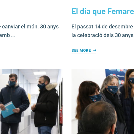
El dia que Femarec
 canviar el món. 30 anys
El passat 14 de desembre v
 amb …
la celebració dels 30 any
SEE MORE