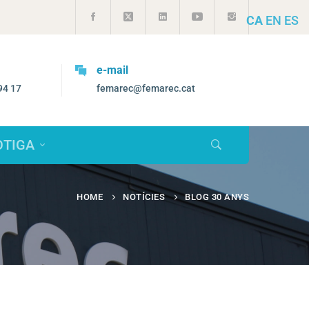
CA
EN
ES
Vols treballar amb nosaltres?
rec.cat
selecciorrhh@femarec.cat
OTIGA
HOME
NOTÍCIES
BLOG 30 ANYS