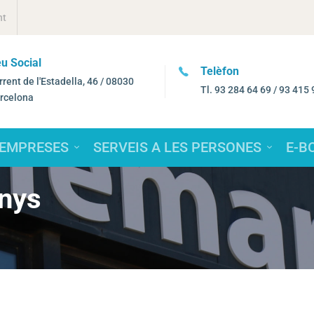
nt
Telèfon
e-mail
Tl. 93 284 64 69 / 93 415 94 17
femarec@fema
 EMPRESES
SERVEIS A LES PERSONES
E-B
anys