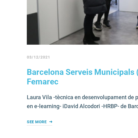
03/12/2021
Barcelona Serveis Municipals 
Femarec
Laura Vila -tècnica en desenvolupament de 
en e-learning- iDavid Alcodori -HRBP- de Bar
SEE MORE