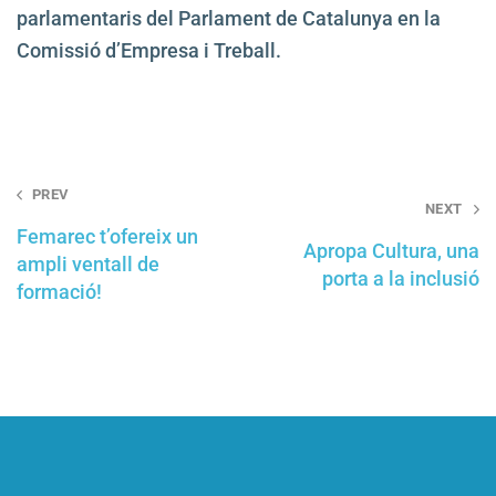
parlamentaris del Parlament de Catalunya en la
Comissió d’Empresa i Treball.
Post
PREV
NEXT
navigation
Femarec t’ofereix un
Apropa Cultura, una
ampli ventall de
porta a la inclusió
formació!