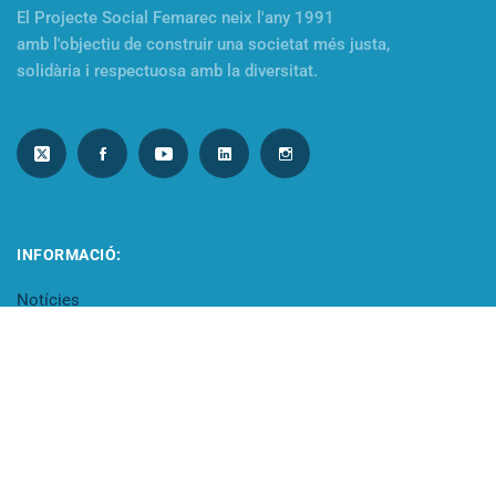
El Projecte Social Femarec neix l'any 1991
amb l'objectiu de construir una societat més justa,
solidària i respectuosa amb la diversitat.
INFORMACIÓ:
Notícies
Contacte
Vols treballar amb nosaltres?
TRANSPARÈNCIA: