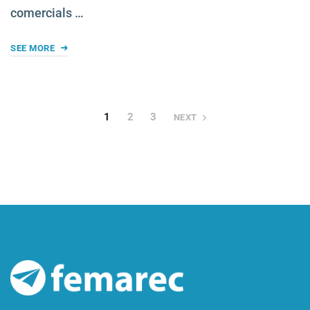
comercials …
SEE MORE
1
2
3
NEXT