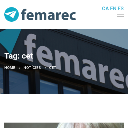
CA
EN
ES
Tag: cet
HOME
NOTÍCIES
CET