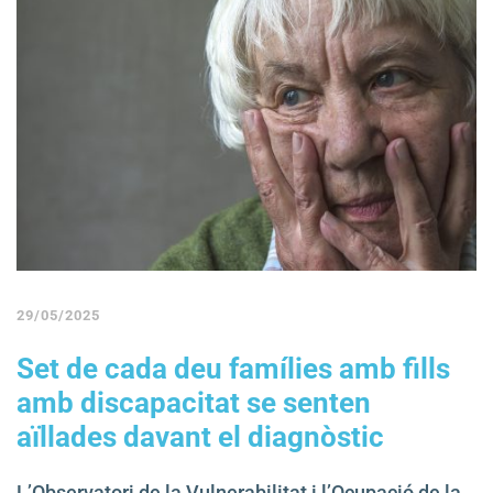
29/05/2025
Set de cada deu famílies amb fills
amb discapacitat se senten
aïllades davant el diagnòstic
L’Observatori de la Vulnerabilitat i l’Ocupació de la