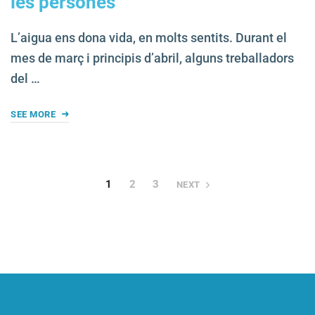
les persones
L’aigua ens dona vida, en molts sentits. Durant el
mes de març i principis d’abril, alguns treballadors
del …
SEE MORE
1
2
3
NEXT