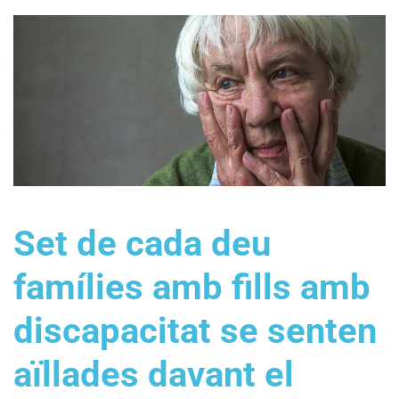
Set de cada deu
famílies amb fills amb
discapacitat se senten
aïllades davant el