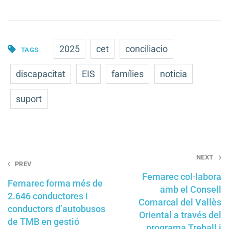
2025
cet
conciliacio
TAGS
discapacitat
EIS
famílies
noticia
suport
Post
NEXT
PREV
navigation
Femarec col·labora
Femarec forma més de
amb el Consell
2.646 conductores i
Comarcal del Vallès
conductors d’autobusos
Oriental a través del
de TMB en gestió
programa Treball i