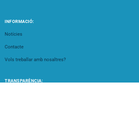
INFORMACIÓ:
Notícies
Contacte
Vols treballar amb nosaltres?
TRANSPARÈNCIA:
Portal de transparència
Codi Ètic
Canal de denúncies