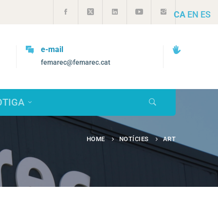
CA
EN
ES
Vols treballar amb nosaltres?
selecciorrhh@femarec.cat
OTIGA
HOME
NOTÍCIES
ART