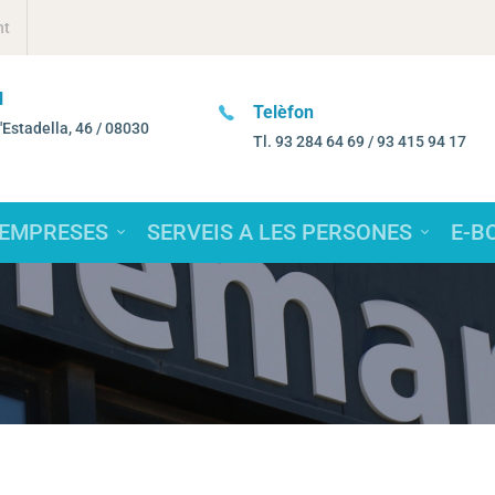
nt
elèfon
e-mail
l. 93 284 64 69 / 93 415 94 17
femarec@femarec.cat
 EMPRESES
SERVEIS A LES PERSONES
E-B