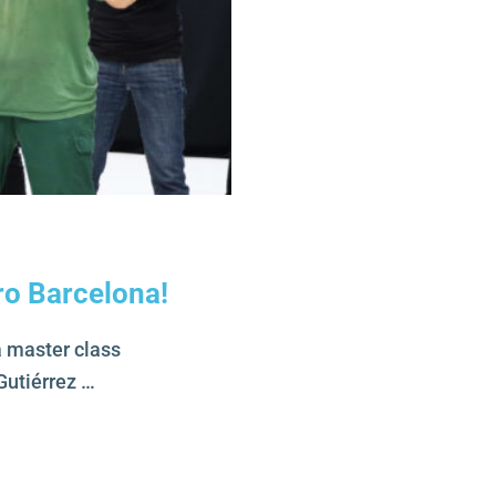
ro Barcelona!
a master class
Gutiérrez …