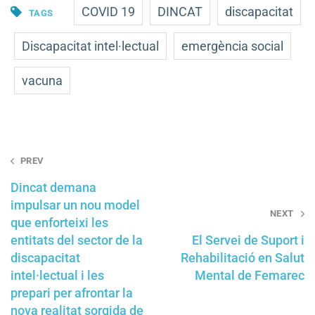
COVID 19
DINCAT
discapacitat
TAGS
Discapacitat intel·lectual
emergència social
vacuna
Post
PREV
navigation
Dincat demana
impulsar un nou model
NEXT
que enforteixi les
entitats del sector de la
El Servei de Suport i
discapacitat
Rehabilitació en Salut
intel·lectual i les
Mental de Femarec
prepari per afrontar la
nova realitat sorgida de