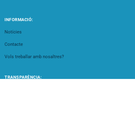
INFORMACIÓ:
Notícies
Contacte
Vols treballar amb nosaltres?
TRANSPARÈNCIA:
Portal de transparència
Codi Ètic
Canal de denúncies