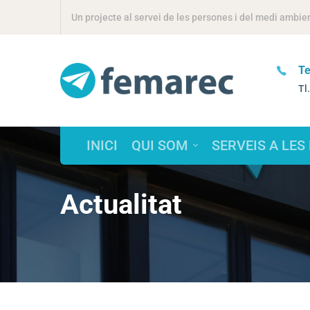
Un projecte al servei de les persones i del medi ambie
Seu Social
ltres?
Te
Torrent de l'Estadella, 46 / 08030
Tl
Barcelona
INICI
QUI SOM
SERVEIS A LES
Actualitat