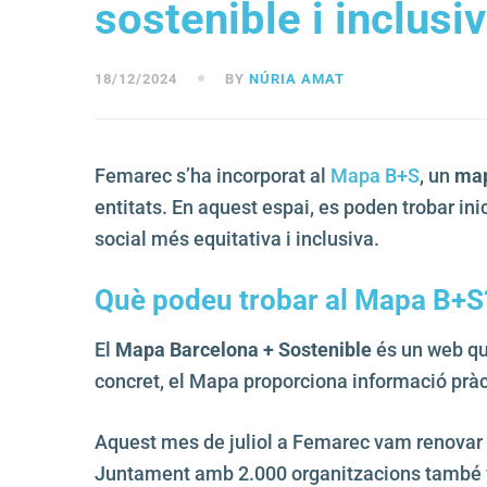
sostenible i inclusi
18/12/2024
BY
NÚRIA AMAT
Femarec s’ha incorporat al
Mapa B+S
, un
map
entitats. En aquest espai, es poden trobar inic
social més equitativa i inclusiva.
Què podeu trobar al Mapa B+S
El
Mapa Barcelona + Sostenible
és un web que
concret, el Mapa proporciona informació prà
Aquest mes de juliol a Femarec vam renovar 
Juntament amb 2.000 organitzacions també 