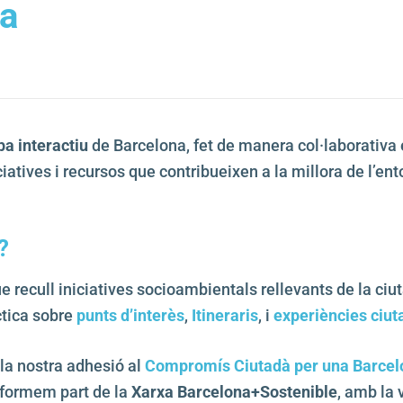
va
a interactiu
de Barcelona, fet de manera col·laborativa 
iatives i recursos que contribueixen a la millora de l’ent
?
 recull iniciatives socioambientals rellevants de la ciu
ctica sobre
punts d’interès
,
Itineraris
, i
experiències ciu
la nostra adhesió al
Compromís Ciutadà per una Barcelo
formem part de la
Xarxa Barcelona+Sostenible
, amb la 