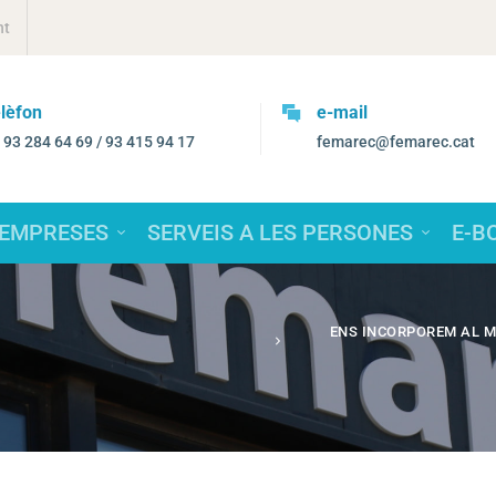
nt
lèfon
e-mail
. 93 284 64 69 / 93 415 94 17
femarec@femarec.cat
 EMPRESES
SERVEIS A LES PERSONES
E-B
ENS INCORPOREM AL M