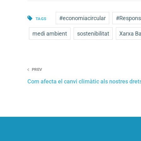
#economiacircular
#Responsa
TAGS
medi ambient
sostenibilitat
Xarxa Ba
Post
PREV
navigation
Com afecta el canvi climàtic als nostres dre