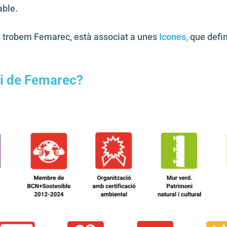
able.
s trobem Femarec, està associat a unes
Icones,
que defin
ai de Femarec?