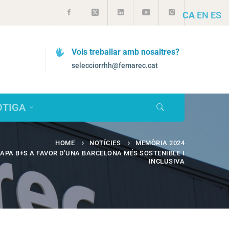
CA
EN
ES
Vols treballar amb nosaltres?
selecciorrhh@femarec.cat
OTIGA
HOME
NOTÍCIES
MEMÒRIA 2024
APA B+S A FAVOR D’UNA BARCELONA MÉS SOSTENIBLE I
INCLUSIVA