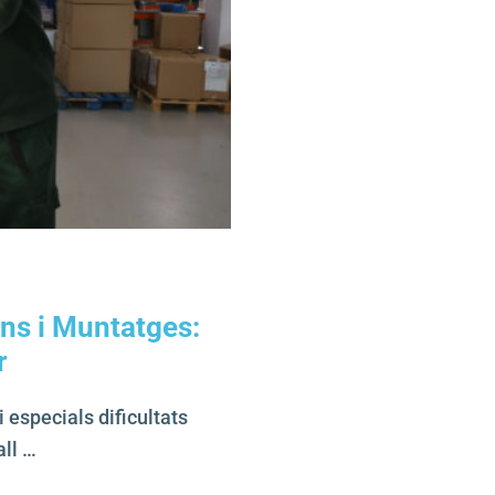
ns i Muntatges:
r
 especials dificultats
all …