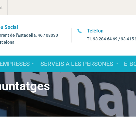
nt
Telèfon
e-mail
Tl. 93 284 64 69 / 93 415 94 17
femarec
 EMPRESES
SERVEIS A LES PERSONES
E-B
muntatges