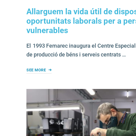
Allarguem la vida útil de dispo
oportunitats laborals per a pe
vulnerables
El 1993 Femarec inaugura el Centre Especial 
de producció de béns i serveis centrats …
SEE MORE