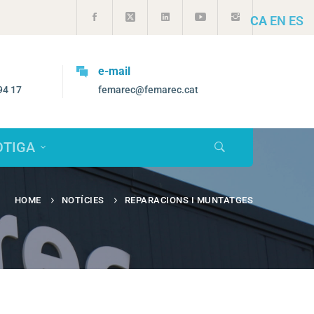
CA
EN
ES
Vols treballar amb nosaltres
@femarec.cat
selecciorrhh@femarec.cat
OTIGA
HOME
NOTÍCIES
REPARACIONS I MUNTATGES