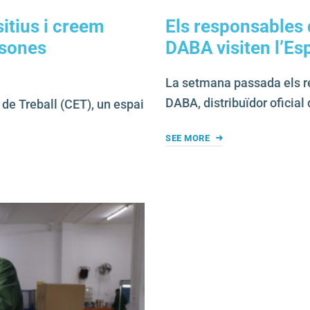
sitius i creem
Els responsables 
rsones
DABA visiten l’Es
La setmana passada els r
DABA, distribuïdor oficia
de Treball (CET), un espai
SEE MORE