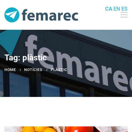
CA
EN
ES
Tag: plàstic
HOME
NOTÍCIES
PLÀSTIC