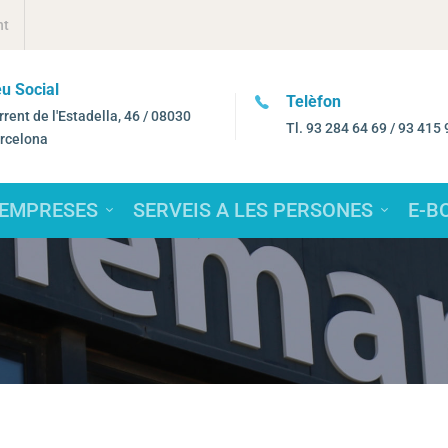
nt
u Social
Telèfon
rrent de l'Estadella, 46 / 08030
Tl. 93 284 64 69 / 93 415 
rcelona
 EMPRESES
SERVEIS A LES PERSONES
E-B