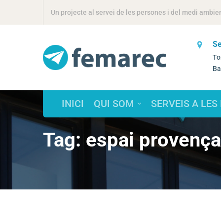
Un projecte al servei de les persones i del medi ambie
Se
Vols treballar amb nosaltres?
To
selecciorrhh@femarec.cat
Ba
INICI
QUI SOM
SERVEIS A LES
Tag: espai provença