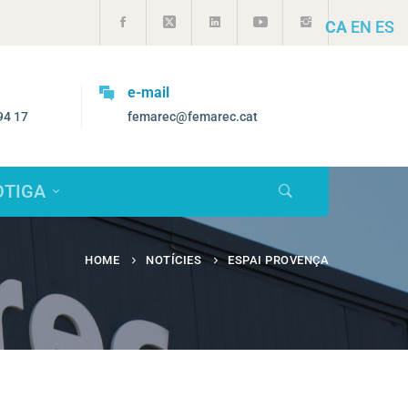
CA
EN
ES
e-mail
94 17
femarec@femarec.cat
OTIGA
HOME
NOTÍCIES
ESPAI PROVENÇA