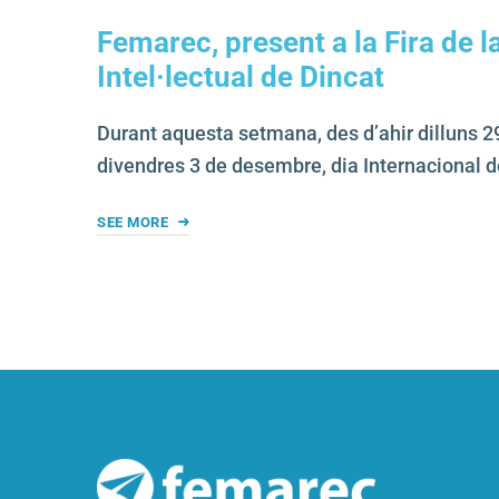
Femarec, present a la Fira de l
Intel·lectual de Dincat
Durant aquesta setmana, des d’ahir dilluns 2
divendres 3 de desembre, dia Internacional d
SEE MORE