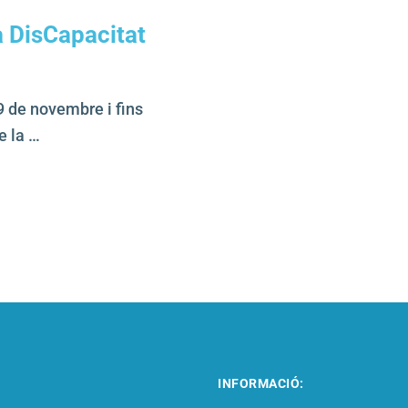
a DisCapacitat
9 de novembre i fins
e la …
INFORMACIÓ: