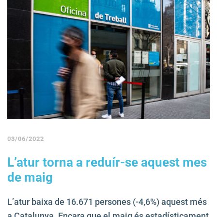
03/06/2022
L’atur torna a reduír-se aquest mes
de maig
L’atur baixa de 16.671 persones (-4,6%) aquest més
a Catalunya. Encara que el maig és estadísticament