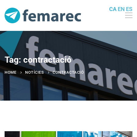
CA
EN
ES
Tag: contractació
HOME
NOTÍCIES
CONTRACTACIÓ