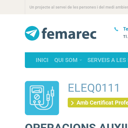
Un projecte al servei de les persones i del medi ambie
Seu Social
ltres?
Te
Torrent de l'Estadella, 46 / 08030
Tl
Barcelona
INICI
QUI SOM
SERVEIS A LES
ELEQ0111
Amb Certificat Prof
OPERACIONS AUXI