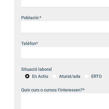
Població:*
Telèfon*
Situació laboral
En Actiu
Aturat/ada
ERTO
Quin curs o cursos t'interessen?*