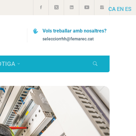
CA
EN
ES
Vols treballar amb nosaltres?
selecciorrhh@femarec.cat
OTIGA