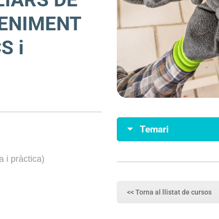
ENIMENT
S i
Temari
 i pràctica)
<< Torna al llistat de cursos