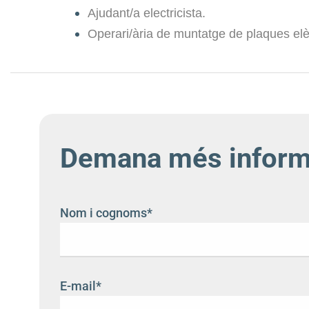
Ajudant/a electricista.
Operari/ària de muntatge de plaques elè
Demana més informac
Nom i cognoms*
E-mail*