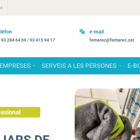
nt
lèfon
e-mail
. 93 284 64 69 / 93 415 94 17
femarec@femarec.cat
 EMPRESES
SERVEIS A LES PERSONES
E-B
essional
LIARS DE