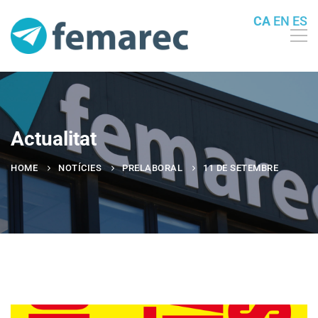
CA
EN
ES
Actualitat
HOME
NOTÍCIES
PRELABORAL
11 DE SETEMBRE