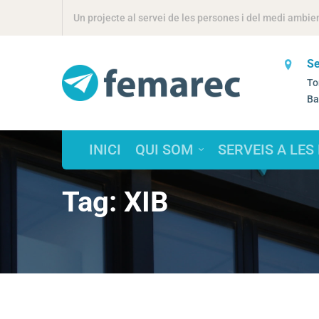
Un projecte al servei de les persones i del medi ambie
Se
Vols treballar amb nosaltres?
To
selecciorrhh@femarec.cat
Ba
INICI
QUI SOM
SERVEIS A LES
Tag: XIB