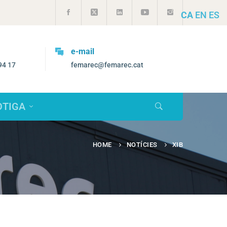
CA
EN
ES
e-mail
94 17
femarec@femarec.cat
OTIGA
HOME
NOTÍCIES
XIB