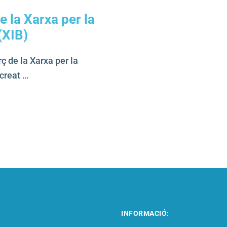
 la Xarxa per la
(XIB)
 de la Xarxa per la
 creat …
INFORMACIÓ: