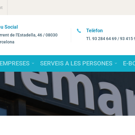
nt
u Social
Telèfon
rrent de l'Estadella, 46 / 08030
Tl. 93 284 64 69 / 93 415 
rcelona
 EMPRESES
SERVEIS A LES PERSONES
E-B