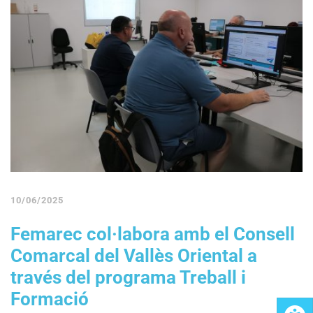
10/06/2025
Femarec col·labora amb el Consell
Comarcal del Vallès Oriental a
través del programa Treball i
Formació