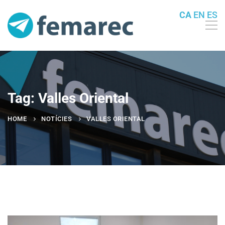
CA
EN
ES
Tag: Valles Oriental
HOME
NOTÍCIES
VALLES ORIENTAL