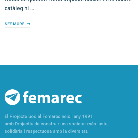
catàleg hi …
SEE MORE
El Projecte Social Femarec neix l'any 1991
amb l'objectiu de construir una societat més justa,
solidària i respectuosa amb la diversitat.